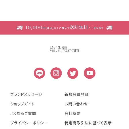
本規約の変更にご注意下さい
1. 当社は、会員の了承を得ることなく本規約
10,000
送料無料
を随時変更することができるものとし、会員
円(税込)以上ご購入で
*一部を除く
はこれを承諾します。
2. 前項の変更については、当サイト上に1ヵ
月間表示した時点で、全ての会員が了承した
ものとみなします。
会員のみなさまへの通知
1. 本規約の変更のケース以外に当社が必要
と判断した場合、当社は、会員に対し随時必
ブランドメッセージ
新規会員登録
要な事項を通知します。
ショップガイド
お問い合わせ
2. 前項の通知は、当サイト上に表示した時
よくあるご質問
会社概要
点で全ての会員に通知したものとみなしま
プライバシーポリシー
特定商取引法に基づく表示
す。