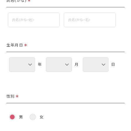
氏名(かな)
＊
生年月日
＊
年
月
日
性別
＊
男
女