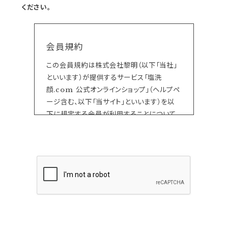
ください。
会員規約
この会員規約は株式会社黎明（以下「当社」
といいます）が提供するサービス「塩洗
顔.com 公式オンラインショップ」（ヘルプペ
ージ含む、以下「当サイト」といいます）を以
下に規定する会員が利用することについて
の一切に適用されるものです。
当サイト上で各サービスのご利用に際して付
加されている諸規定は、本規約の一部を構
成しており、それらすべてを含めたものが利
用規約となっております。（ただし、一部他社
サイトとリンクするサービスについては、当サ
イトのサポート範囲外となる為、各リンク先
の規約に従うものとします）