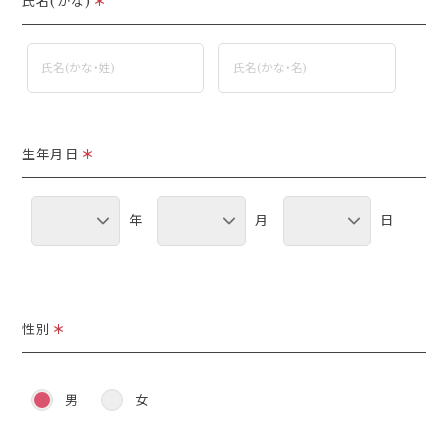
氏名(かな)
＊
生年月日
＊
年
月
日
性別
＊
男
女