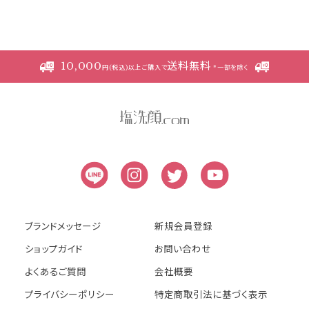
本規約の変更にご注意下さい
1. 当社は、会員の了承を得ることなく本規約
10,000
送料無料
を随時変更することができるものとし、会員
円(税込)以上ご購入で
*一部を除く
はこれを承諾します。
2. 前項の変更については、当サイト上に1ヵ
月間表示した時点で、全ての会員が了承した
ものとみなします。
会員のみなさまへの通知
1. 本規約の変更のケース以外に当社が必要
と判断した場合、当社は、会員に対し随時必
ブランドメッセージ
新規会員登録
要な事項を通知します。
ショップガイド
お問い合わせ
2. 前項の通知は、当サイト上に表示した時
よくあるご質問
会社概要
点で全ての会員に通知したものとみなしま
プライバシーポリシー
特定商取引法に基づく表示
す。