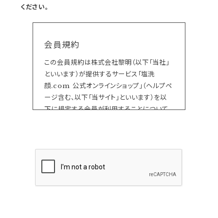
ください。
会員規約
この会員規約は株式会社黎明（以下「当社」
といいます）が提供するサービス「塩洗
顔.com 公式オンラインショップ」（ヘルプペ
ージ含む、以下「当サイト」といいます）を以
下に規定する会員が利用することについて
の一切に適用されるものです。
当サイト上で各サービスのご利用に際して付
加されている諸規定は、本規約の一部を構
成しており、それらすべてを含めたものが利
用規約となっております。（ただし、一部他社
サイトとリンクするサービスについては、当サ
イトのサポート範囲外となる為、各リンク先
の規約に従うものとします）