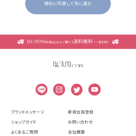
規約に同意して先に進む
成しており、それらすべてを含めたものが利
用規約となっております。（ただし、一部他社
サイトとリンクするサービスについては、当サ
イトのサポート範囲外となる為、各リンク先
の規約に従うものとします）
10,000
送料無料
円(税込)以上ご購入で
*一部を除く
本規約の変更にご注意下さい
1. 当社は、会員の了承を得ることなく本規約
を随時変更することができるものとし、会員
はこれを承諾します。
2. 前項の変更については、当サイト上に1ヵ
月間表示した時点で、全ての会員が了承した
ものとみなします。
ブランドメッセージ
新規会員登録
会員のみなさまへの通知
ショップガイド
お問い合わせ
よくあるご質問
会社概要
1. 本規約の変更のケース以外に当社が必要