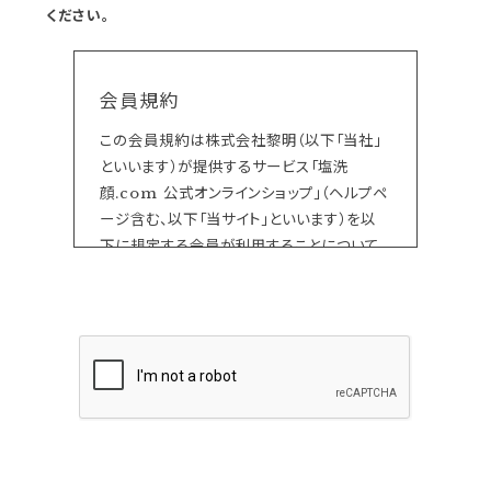
ください。
会員規約
この会員規約は株式会社黎明（以下「当社」
といいます）が提供するサービス「塩洗
顔.com 公式オンラインショップ」（ヘルプペ
ージ含む、以下「当サイト」といいます）を以
下に規定する会員が利用することについて
の一切に適用されるものです。
当サイト上で各サービスのご利用に際して付
加されている諸規定は、本規約の一部を構
成しており、それらすべてを含めたものが利
用規約となっております。（ただし、一部他社
サイトとリンクするサービスについては、当サ
イトのサポート範囲外となる為、各リンク先
の規約に従うものとします）