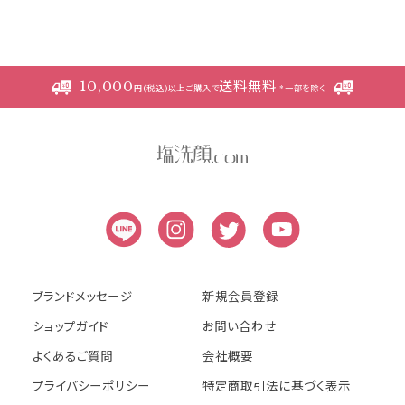
本規約の変更にご注意下さい
1. 当社は、会員の了承を得ることなく本規約
10,000
送料無料
を随時変更することができるものとし、会員
円(税込)以上ご購入で
*一部を除く
はこれを承諾します。
2. 前項の変更については、当サイト上に1ヵ
月間表示した時点で、全ての会員が了承した
ものとみなします。
会員のみなさまへの通知
1. 本規約の変更のケース以外に当社が必要
と判断した場合、当社は、会員に対し随時必
ブランドメッセージ
新規会員登録
要な事項を通知します。
ショップガイド
お問い合わせ
2. 前項の通知は、当サイト上に表示した時
よくあるご質問
会社概要
点で全ての会員に通知したものとみなしま
プライバシーポリシー
特定商取引法に基づく表示
す。