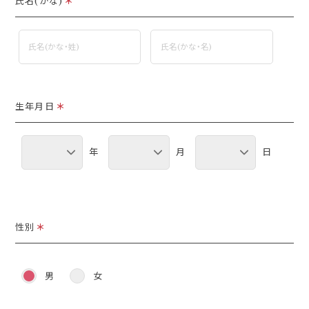
氏名(かな)
＊
生年月日
＊
年
月
日
性別
＊
男
女