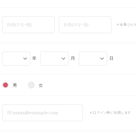
＊全角ひら
年
月
日
男
女
＊ログイン時に利用します