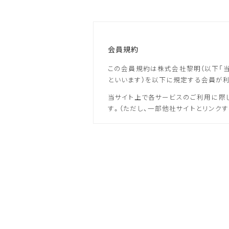
会員規約
この会員規約は株式会社黎明（以下「当社
といいます）を以下に規定する会員が
当サイト上で各サービスのご利用に際
す。（ただし、一部他社サイトとリンク
本規約の変更にご注意下さい
1. 当社は、会員の了承を得ることな
2. 前項の変更については、当サイト
会員のみなさまへの通知
1. 本規約の変更のケース以外に当社