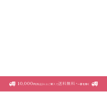
した時点で全ての会員に通知したものとみなします。
録が必要になります。
たメールアドレスおよびパスワードが必要になります。
情報
の住所、電話番号、購入履歴などの大切な個人情報がネットサーバ上に登
などにより開示が求められる場合を除き、開示しないものとします。
範囲で集計する場合があります。
10,000
送料無料
円(税込)以上ご購入で
*一部を除く
場合
、架空の人物を登録した場合や、本人以外の第三者の会員登録をした場
た時は、その会員登録を承認しない場合があります。
のいずれかであることが判明した場合は、ただちに承認を取り消させていた