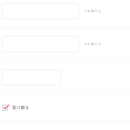
＊全角入力
＊全角入力
受け取る