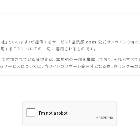
」といいます）が提供するサービス「塩洗顔.com 公式オンラインショッ
利用することについての一切に適用されるものです。
して付加されている諸規定は、本規約の一部を構成しており、それらすべて
するサービスについては、当サイトのサポート範囲外となる為、各リンク先の
く本規約を随時変更することができるものとし、会員はこれを承諾します。
上に1ヵ月間表示した時点で、全ての会員が了承したものとみなします。
が必要と判断した場合、当社は、会員に対し随時必要な事項を通知します。