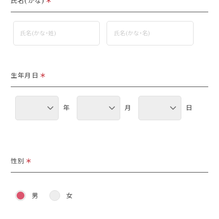
氏名(かな)
＊
生年月日
＊
年
月
日
性別
＊
男
女