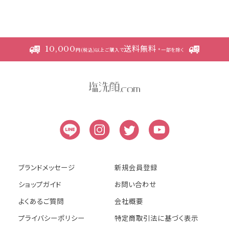
本規約の変更にご注意下さい
1. 当社は、会員の了承を得ることなく本規約
10,000
送料無料
を随時変更することができるものとし、会員
円(税込)以上ご購入で
*一部を除く
はこれを承諾します。
2. 前項の変更については、当サイト上に1ヵ
月間表示した時点で、全ての会員が了承した
ものとみなします。
会員のみなさまへの通知
1. 本規約の変更のケース以外に当社が必要
と判断した場合、当社は、会員に対し随時必
ブランドメッセージ
新規会員登録
要な事項を通知します。
ショップガイド
お問い合わせ
2. 前項の通知は、当サイト上に表示した時
よくあるご質問
会社概要
点で全ての会員に通知したものとみなしま
プライバシーポリシー
特定商取引法に基づく表示
す。