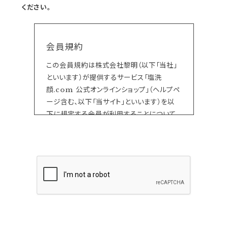
ください。
会員規約
この会員規約は株式会社黎明（以下「当社」
といいます）が提供するサービス「塩洗
顔.com 公式オンラインショップ」（ヘルプペ
ージ含む、以下「当サイト」といいます）を以
下に規定する会員が利用することについて
の一切に適用されるものです。
当サイト上で各サービスのご利用に際して付
加されている諸規定は、本規約の一部を構
成しており、それらすべてを含めたものが利
用規約となっております。（ただし、一部他社
サイトとリンクするサービスについては、当サ
イトのサポート範囲外となる為、各リンク先
の規約に従うものとします）