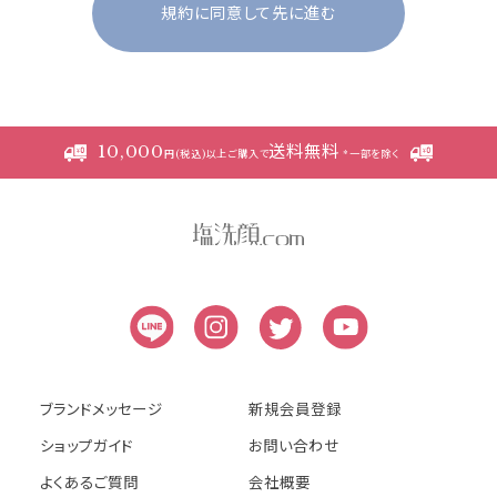
規約に同意して先に進む
成しており、それらすべてを含めたものが利
用規約となっております。（ただし、一部他社
サイトとリンクするサービスについては、当サ
イトのサポート範囲外となる為、各リンク先
の規約に従うものとします）
10,000
送料無料
円(税込)以上ご購入で
*一部を除く
本規約の変更にご注意下さい
1. 当社は、会員の了承を得ることなく本規約
を随時変更することができるものとし、会員
はこれを承諾します。
2. 前項の変更については、当サイト上に1ヵ
月間表示した時点で、全ての会員が了承した
ものとみなします。
ブランドメッセージ
新規会員登録
会員のみなさまへの通知
ショップガイド
お問い合わせ
よくあるご質問
会社概要
1. 本規約の変更のケース以外に当社が必要